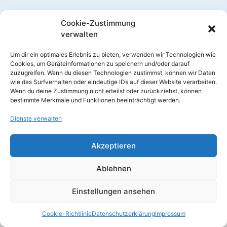
Zurück
N
VORIGER
NÄCHSTER
Cookie-Zustimmung
Auflösung des Gewinnspiels vom 12.07.2023 – Wo hängt das Schild?
Das Taufkirchener Prinzenpaar – Die Proklamation am 11.11.2023
verwalten
Um dir ein optimales Erlebnis zu bieten, verwenden wir Technologien wie
Cookies, um Geräteinformationen zu speichern und/oder darauf
zuzugreifen. Wenn du diesen Technologien zustimmst, können wir Daten
wie das Surfverhalten oder eindeutige IDs auf dieser Website verarbeiten.
Wenn du deine Zustimmung nicht erteilst oder zurückziehst, können
bestimmte Merkmale und Funktionen beeinträchtigt werden.
Impressum
Datenschutzerklärung
Cookie-Richtlinie (EU)
Dienste verwalten
© 2026 Bild & Ton Schmiede Taufkirchen (Vils)
Akzeptieren
Ablehnen
Einstellungen ansehen
Cookie-Richtlinie
Datenschutzerklärung
Impressum